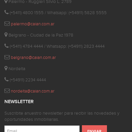
Palermo - Ruggieri Silvio L. 2789
(+5411) 4800 1555 / Whatsapp: (+54911) 5828 5555
palermo@caian.com.ar
Belgrano - Ciudad de la Paz 1978
(+5411) 4784 4444 / Whatsapp: (+54911) 2823 4444
belgrano@caian.com.ar
Nordelta
(+54911) 2234 4444
nordelta@caian.com.ar
NEWSLETTER
Suscribite anuestro newsletter para recibir las novedades y
oportunidades inmobiliarias.