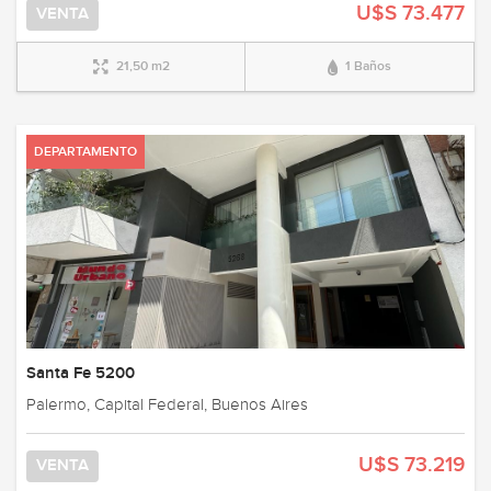
U$S 73.477
VENTA
21,50 m2
1 Baños
DEPARTAMENTO
Santa Fe 5200
Palermo, Capital Federal, Buenos Aires
U$S 73.219
VENTA