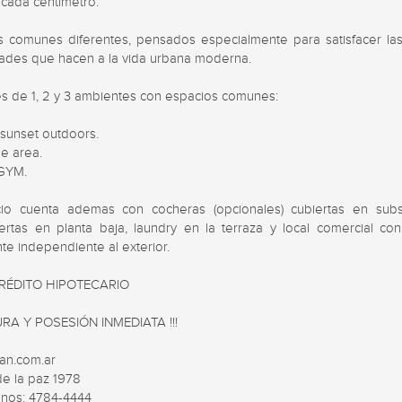
cada centímetro.

s comunes diferentes, pensados especialmente para satisfacer las
ades que hacen a la vida urbana moderna.

s de 1, 2 y 3 ambientes con espacios comunes: 

sunset outdoors. 

 area. 

GYM.

icio cuenta ademas con cocheras (opcionales) cubiertas en subs
ertas en planta baja, laundry en la terraza y local comercial con
te independiente al exterior.

RÉDITO HIPOTECARIO

RA Y POSESIÓN INMEDIATA !!!

an.com.ar

e la paz 1978

nos: 4784-4444        
