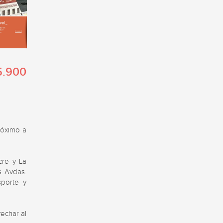
5.900
róximo a 
re y La 
 Avdas. 
porte y 
char al 