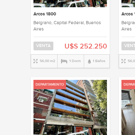
Arcos 1800
Arcos
Belgrano, Capital Federal, Buenos
Belgra
Aires
Aires
U$S 252.250
VENTA
VEN
56,00 m2
1 Dorm
1 Baños
56,
DEPARTAMENTO
DEPA