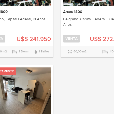
 1800
Arcos 1800
no, Capital Federal, Buenos
Belgrano, Capital Federal, Bu
Aires
U$S 241.950
U$S 272
TA
VENTA
00 m2
1 Dorm
1 Baños
60,00 m2
1 
RTAMENTO