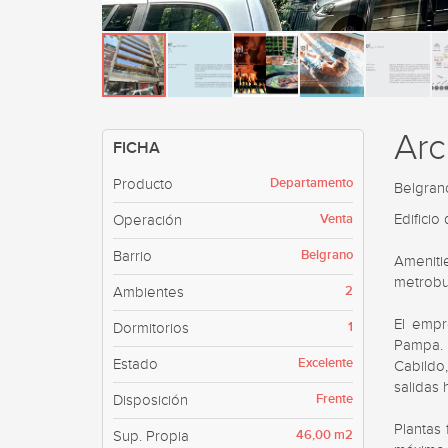
Arc
FICHA
Departamento
Producto
Belgran
Venta
Edificio
Operación
Belgrano
Barrio
Amenitie
metrobus
2
Ambientes
El empr
1
Dormitorios
Pampa. 
Excelente
Estado
Cabildo
salidas 
Frente
Disposición
Plantas 
46,00 m2
Sup. Propia