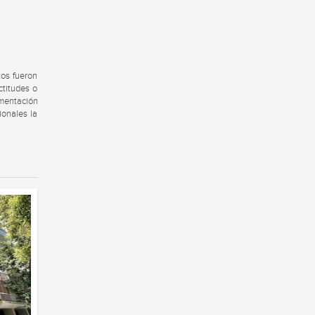
tos fueron
ctitudes o
umentación
ionales la