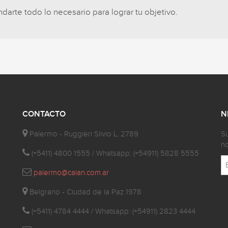
arte todo lo necesario para lograr tu objetivo.
CONTACTO
N
Palermo - Ruggieri Silvio L. 2789
Su
no
(+5411) 4800 1555 / Whatsapp: (+54911) 5828 5555
palermo@caian.com.ar
Belgrano - Ciudad de la Paz 1978
(+5411) 4784 4444 / Whatsapp: (+54911) 2823 4444