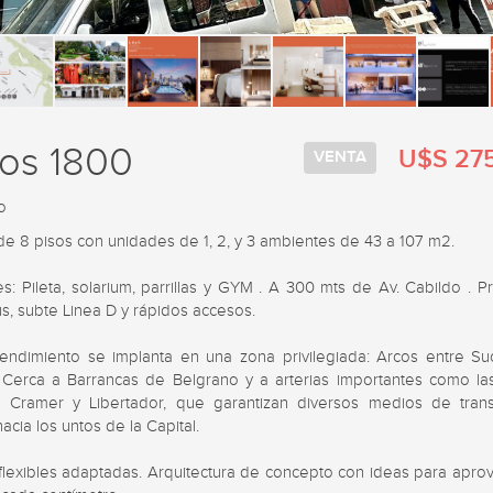
os 1800
U$S 27
VENTA
o
 de 8 pisos con unidades de 1, 2, y 3 ambientes de 43 a 107 m2. 

s: Pileta, solarium, parrillas y GYM . A 300 mts de Av. Cabildo . P
, subte Linea D y rápidos accesos. 

endimiento se implanta en una zona privilegiada: Arcos entre Suc
Cerca a Barrancas de Belgrano y a arterias importantes como las
, Cramer y Libertador, que garantizan diversos medios de trans
hacia los untos de la Capital.

flexibles adaptadas. Arquitectura de concepto con ideas para aprove