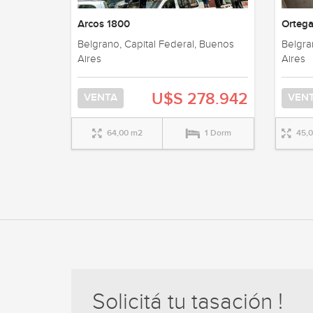
Arcos 1800
Ortega
Belgrano, Capital Federal, Buenos
Belgra
Aires
Aires
U$S 278.942
VENTA
VEN
64,00 m2
1 Dorm
45,
Solicitá tu tasación !