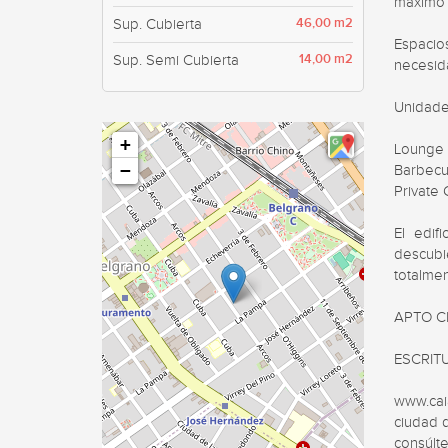
máximo 
46,00 m2
Sup. Cubierta
Espacio
14,00 m2
Sup. Semi Cubierta
necesid
Unidade
+
Lounge 
−
Barbecue
Private 
El edif
descubi
totalmen
APTO C
ESCRITU
www.cai
ciudad d
consúlte