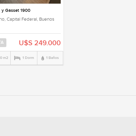
 y Gasset 1900
no, Capital Federal, Buenos
U$S 249.000
TA
00 m2
1 Dorm
1 Baños