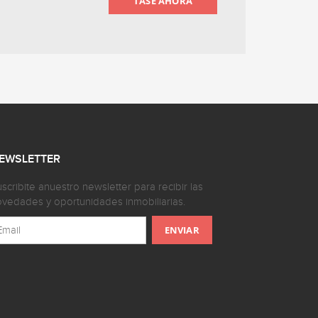
TASE AHORA
EWSLETTER
scribite anuestro newsletter para recibir las
vedades y oportunidades inmobiliarias.