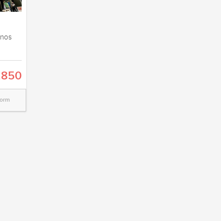
enos
.850
Dorm