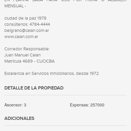
MENSUAL - 

ciudad de la paz 1978

consúltenos: 4784-4444

belgrano@caian.com.ar

www.caian.com.ar

Corredor Responsable:

Juan Manuel Caian

Matrícula 4689 - CUCICBA

Excelencia en Servicios Inmobiliarios, desde 1972.
DETALLE DE LA PROPIEDAD
Ascensor:
3
Expensas:
257000
ADICIONALES